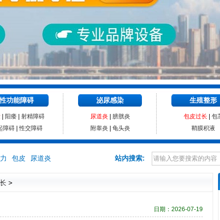
性功能障碍
泌尿感染
生殖整形
泄
|
阳痿
|
射精障碍
尿道炎
|
膀胱炎
包皮过长
|
包
起障碍
|
性交障碍
附睾炎
|
龟头炎
鞘膜积液
力
包皮
尿道炎
站内搜索:
长
>
日期：2026-07-19