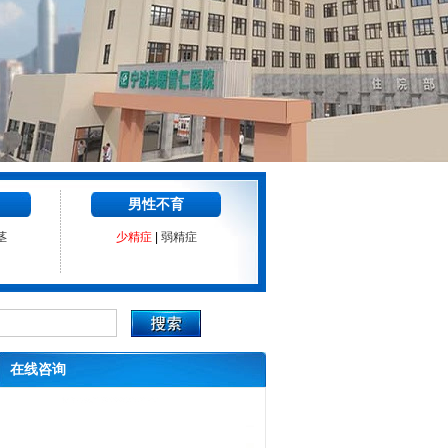
男性不育
茎
少精症
|
弱精症
在线咨询