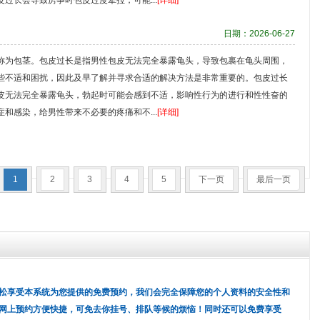
过长会导致房事时包皮过度牵拉，可能...
[详细]
日期：2026-06-27
称为包茎。包皮过长是指男性包皮无法完全暴露龟头，导致包裹在龟头周围，
些不适和困扰，因此及早了解并寻求合适的解决方法是非常重要的。包皮过长
皮无法完全暴露龟头，勃起时可能会感到不适，影响性行为的进行和性性奋的
和感染，给男性带来不必要的疼痛和不...
[详细]
1
2
3
4
5
下一页
最后一页
松享受本系统为您提供的免费预约，我们会完全保障您的个人资料的安全性和
网上预约方便快捷，可免去你挂号、排队等候的烦恼！同时还可以免费享受