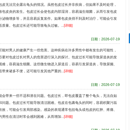
包皮无法完全露出龟头的情况。虽然包皮过长并非疾病，但如果不及时处理，
致包皮炎的发生。包皮过长会使包皮内部湿润，容易滋生细菌，从而引发包皮
分泌物增多等，并且容易反复发作。如果包皮炎得不到及时治疗，可能会引发
质量。包皮过长还可能导致龟头过敏。...
[详细]
日期：2026-07-19
可能对男人的健康产生一些危害。这种疾病在许多男性中都有发生的可能性，
必要对包皮过长对男人的危害进行深入的探讨。包皮过长可能导致尿道炎的发
困难，容易滋生细菌。这些微生物进入尿道后，容易引发尿道炎，导致尿频、
带来诸多不便，还可能引发其他严重的...
[详细]
日期：2026-07-19
能会带来一些不适和潜在问题。包皮过长，即包皮覆盖了整个龟头，无法自如
和问题。包皮过长可能导致清洁困难。包皮在包裹龟头的同时，容易积聚污垢
有效，可能会引发局部感染。感染的表现通常包括龟头或包皮的红肿、疼痛、
男性在清洁时常会感到困难，从而增加...
[详细]