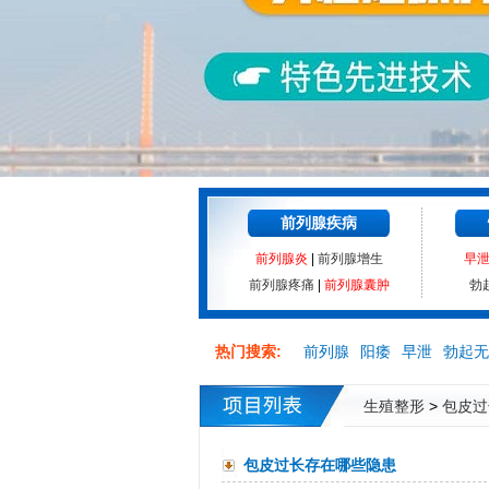
前列腺疾病
前列腺炎
|
前列腺增生
早
前列腺疼痛
|
前列腺囊肿
勃
热门搜索:
前列腺
阳痿
早泄
勃起无
生殖整形
>
包皮过
包皮过长存在哪些隐患