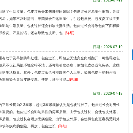
日期：2026-07-19
影响了生活质量。包皮过长会带来哪些问题呢？包皮过长容易滋生细菌，导致
污垢，如果不及时清洁，细菌就会在这里滋生，引起包皮炎。包皮炎症状主要
重影响生活质量。包皮过长还会影响夫妻生活。包皮过长会导致包皮下面积聚
发炎。严重的话，还会导致包皮垢、包...
[详细]
日期：2026-07-19
题有助于及早预防和处理。包皮过长，即包皮无法完全向后翻开，可能导致包
积累不仅让局部环境变得不洁，还可能引发炎症，例如包皮炎或龟头炎。这些
影响生活质量。此外，包皮过长也可能影响个人卫生。如果包皮不能翻开清
期感染会导致皮肤变厚、变硬，甚至可能...
[详细]
日期：2026-07-18
正常长度为2-3厘米，超过3厘米就被认为是包皮过长了。包皮过长会对男性
常重要的。包皮过长会影响男性的房事质量。由于包皮过长，会使包皮外露，
事质量。包皮过长会增加患病危险。由于包皮外露，会使得包皮更容易受到外
块等疾病的危险。再次，包皮过长...
[详细]