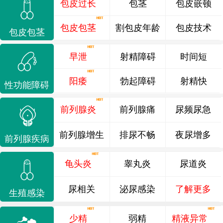
包皮过长
包茎
包皮嵌顿
包皮包茎
割包皮年龄
包皮技术
包皮包茎
早泄
射精障碍
时间短
阳痿
勃起障碍
射精快
性功能障碍
前列腺炎
前列腺痛
尿频尿急
前列腺增生
排尿不畅
夜尿增多
前列腺疾病
龟头炎
睾丸炎
尿道炎
尿相关
泌尿感染
了解更多
生殖感染
少精
弱精
精液异常