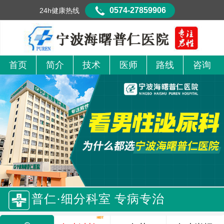
0574-27859906
24h健康热线
首页
简介
技术
医师
路线
咨询
普仁·细分科室 专病专治