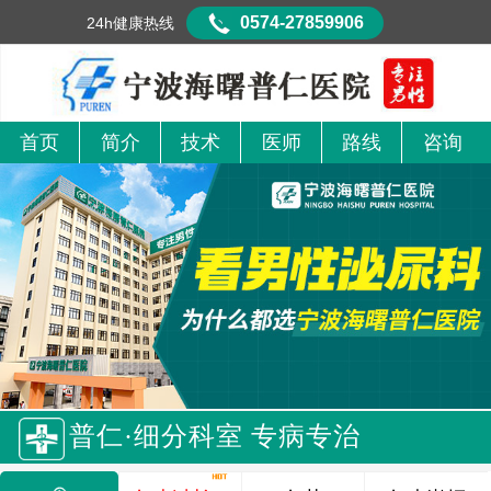
0574-27859906
24h健康热线
首页
简介
技术
医师
路线
咨询
普仁·细分科室 专病专治