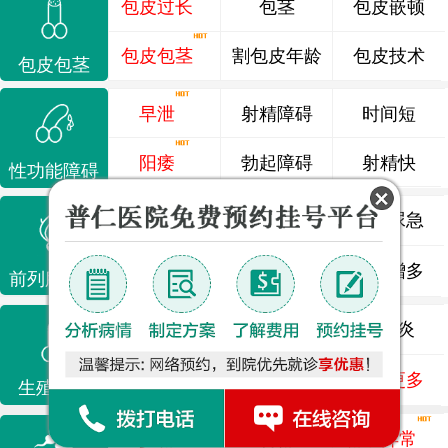
包皮过长
包茎
包皮嵌顿
包皮包茎
割包皮年龄
包皮技术
包皮包茎
早泄
射精障碍
时间短
阳痿
勃起障碍
射精快
性功能障碍
前列腺炎
前列腺痛
尿频尿急
前列腺增生
排尿不畅
夜尿增多
前列腺疾病
龟头炎
睾丸炎
尿道炎
尿相关
泌尿感染
了解更多
生殖感染
少精
弱精
精液异常