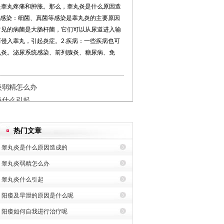
是睾丸疼痛和肿胀。那么，睾丸炎是什么原因造
.感染：细菌、真菌等感染是睾丸炎的主要原因
常见的病菌是大肠杆菌，它们可以从尿道进入输
侵入睾丸，引起炎症。2.疾病：一些疾病也可
丸炎。泌尿系统感染、前列腺炎、糖尿病、免
炎弱精怎么办
炎什么引起
包茎分哪几种类型
及早泄的原因是什么呢
如何自我进行治疗呢
不少男性朋友们咨询我们的在线医生：存在阴茎
热门文章
阳痿早泄怎么办
的现象是包茎吗?针对这一问题，宁波普仁男科
睾丸炎是什么原因造成的
介绍说，在包茎和包皮过长中都存在阴茎头不能
，但是这[
详细
]
睾丸炎弱精怎么办
睾丸炎什么引起
囊炎的原因是什么
阳痿及早泄的原因是什么呢
不液化的原因有哪些
阳痿如何自我进行治疗呢