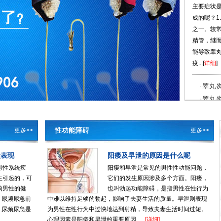
主要症状
成的呢？1
之一。较
精管，继而
能导致睾
疫...[
详细
]
·睾丸
·睾丸
·阳痿
·阳痿
近有
性功能障碍
更多>>
更多>>
·男子
头不外露
医院医生
状表现
阳痿及早泄的原因是什么呢
外露的现象
男性系统疾
阳痿和早泄是常见的男性性功能问题，
生引起的，可
它们的发生原因涉及多个方面。阳痿，
·得精
响男性的健
也叫勃起功能障碍，是指男性在性行为
·精液
、尿频尿急前
中难以维持足够的勃起，影响了夫妻生活的质量。早泄则表现
，尿频尿急是
为男性在性行为中过快地达到射精，导致夫妻生活时间过短。
心理因素是阳痿和早泄的重要原因......
[详细]