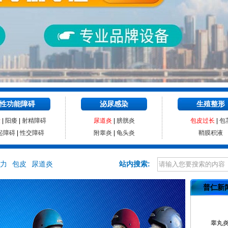
性功能障碍
泌尿感染
生殖整形
泄
|
阳痿
|
射精障碍
尿道炎
|
膀胱炎
包皮过长
|
包
起障碍
|
性交障碍
附睾炎
|
龟头炎
鞘膜积液
力
包皮
尿道炎
站内搜索:
普仁新
睾丸