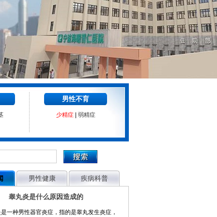
男性不育
茎
少精症
|
弱精症
闻
男性健康
疾病科普
睾丸炎是什么原因造成的
炎是一种男性器官炎症，指的是睾丸发生炎症，