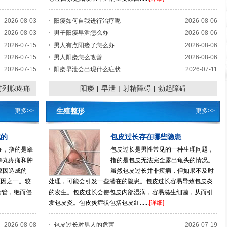
2026-08-03
阳痿如何自我进行治疗呢
2026-08-06
2026-08-03
男子阳痿早泄怎么办
2026-08-06
前列
2026-07-15
男人有点阳痿了怎么办
2026-08-06
年男人身
2026-07-15
男人阳痿怎么改善
2026-08-06
者的生活
2026-07-15
阳痿早泄会出现什么症状
2026-07-11
康，所以
列腺[
详细
]
前列腺疼痛
阳痿
|
早泄
|
射精障碍
|
勃起障碍
·前列
生殖整形
更多>>
更多>>
·前列
·前列
成的
包皮过长存在哪些隐患
·要怎
症，指的是睾
包皮过长是男性常见的一种生理问题，
睾丸疼痛和肿
指的是包皮无法完全露出龟头的情况。
·前列
原因造成的
虽然包皮过长并非疾病，但如果不及时
原因之一。较
处理，可能会引发一些潜在的隐患。包皮过长容易导致包皮炎
精管，继而侵
的发生。包皮过长会使包皮内部湿润，容易滋生细菌，从而引
发包皮炎。包皮炎症状包括包皮红......
[详细]
2026-08-08
包皮过长对男人的危害
2026-07-19