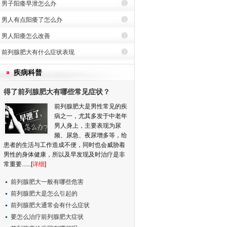
男子阳痿早泄怎么办
男人有点阳痿了怎么办
得了前列腺肥大有哪些常见症状？
男人阳痿怎么改善
腺肥大是男性常见的疾病之一，尤其多发于中老
上，主要表现为尿频、尿急、夜尿增多等，给患
前列腺肥大有什么症状表现
与工作造成不便，同时也会威胁着男性的身体健
前列腺肥大影响性功能吗
疾病科普
及早发现及时治疗是非常重要的。那么，得了前
得了前列腺肥大有哪些常见症状？
前列腺肥大是男性常见的疾
腺肥大一般有哪些危害
病之一，尤其多发于中老年
腺肥大是怎么引起的
男人身上，主要表现为尿
腺肥大通常会有什么症状
频、尿急、夜尿增多等，给
患者的生活与工作造成不便，同时也会威胁着
么治疗前列腺肥大症状
男性的身体健康，所以及早发现及时治疗是非
腺痛的病因有哪些呢
常重要......[
详细
]
前列腺肥大一般有哪些危害
前列腺肥大是怎么引起的
前列腺肥大通常会有什么症状
要怎么治疗前列腺肥大症状