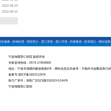
2022-09-23
2022-09-15
男性健康
-
疾病科普
-
医院简介
-
普仁荣誉
-
普仁环境
-
经典案例
-
联系我们
-
网站地图
宁波海曙普仁医院 版权所有
专家咨询热线：0574-27859906
地址：宁波市海曙区解放南路8号，网站信息仅供参考，不能作为诊断及医疗
备案号:浙ICP备18031326号
医疗广审号：浙医广[2023]第330203-0144号
宁波海曙普仁医院