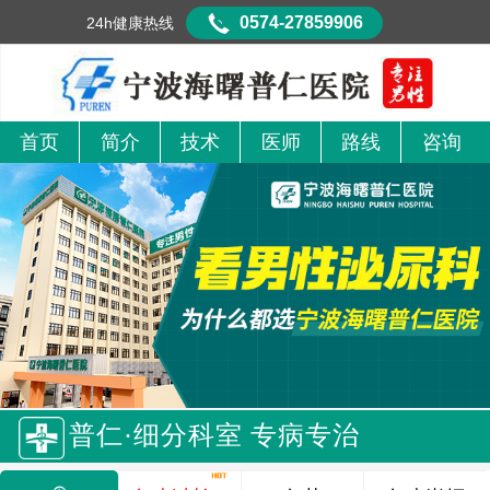
0574-27859906
24h健康热线
首页
简介
技术
医师
路线
咨询
普仁·细分科室 专病专治