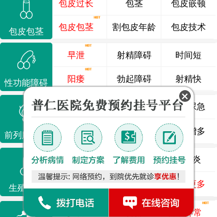
包皮过长
包茎
包皮嵌顿
包皮包茎
割包皮年龄
包皮技术
包皮包茎
早泄
射精障碍
时间短
阳痿
勃起障碍
射精快
性功能障碍
前列腺炎
前列腺痛
尿频尿急
前列腺增生
排尿不畅
夜尿增多
前列腺疾病
龟头炎
睾丸炎
尿道炎
尿相关
泌尿感染
了解更多
生殖感染
少精
弱精
精液异常